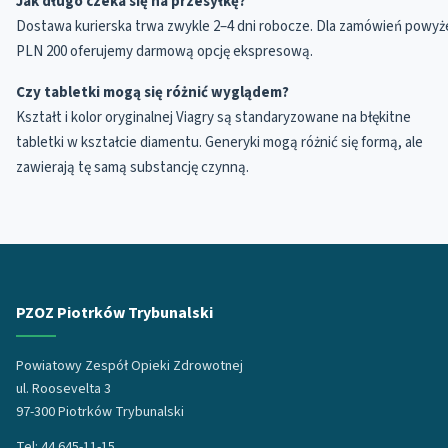
Jak długo czeka się na przesyłkę?
Dostawa kurierska trwa zwykle 2–4 dni robocze. Dla zamówień powyż
PLN 200 oferujemy darmową opcję ekspresową.
Czy tabletki mogą się różnić wyglądem?
Kształt i kolor oryginalnej Viagry są standaryzowane na błękitne
tabletki w kształcie diamentu. Generyki mogą różnić się formą, ale
zawierają tę samą substancję czynną.
PZOZ Piotrków Trybunalski
Powiatowy Zespół Opieki Zdrowotnej
ul. Roosevelta 3
97-300 Piotrków Trybunalski
Tel: 44 645-11-15