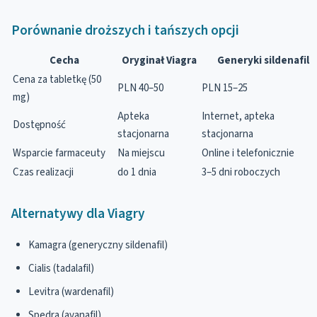
Porównanie droższych i tańszych opcji
Cecha
Oryginał Viagra
Generyki sildenafil
Cena za tabletkę (50
PLN 40–50
PLN 15–25
mg)
Apteka
Internet, apteka
Dostępność
stacjonarna
stacjonarna
Wsparcie farmaceuty
Na miejscu
Online i telefonicznie
Czas realizacji
do 1 dnia
3–5 dni roboczych
Alternatywy dla Viagry
Kamagra (generyczny sildenafil)
Cialis (tadalafil)
Levitra (wardenafil)
Spedra (avanafil)