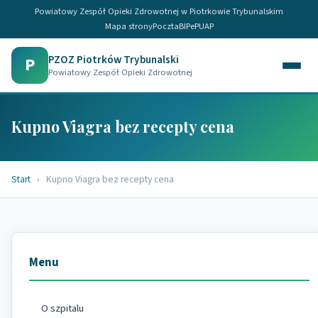
Powiatowy Zespół Opieki Zdrowotnej w Piotrkowie Trybunalskim
Mapa strony
Poczta
BIP
ePUAP
PZOZ Piotrków Trybunalski
P
Powiatowy Zespół Opieki Zdrowotnej
Kupno Viagra bez recepty cena
Start
›
Kupno Viagra bez recepty cena
Menu
O szpitalu