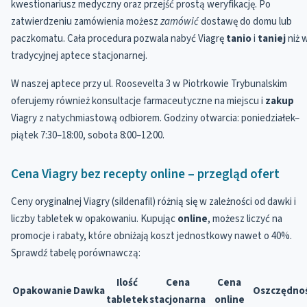
kwestionariusz medyczny oraz przejść prostą weryfikację. Po
zatwierdzeniu zamówienia możesz
zamówić
dostawę do domu lub
paczkomatu. Cała procedura pozwala nabyć Viagrę
tanio
i
taniej
niż 
tradycyjnej aptece stacjonarnej.
W naszej aptece przy ul. Roosevelta 3 w Piotrkowie Trybunalskim
oferujemy również konsultacje farmaceutyczne na miejscu i
zakup
Viagry z natychmiastową odbiorem. Godziny otwarcia: poniedziałek–
piątek 7:30–18:00, sobota 8:00–12:00.
Cena Viagry bez recepty online – przegląd ofert
Ceny oryginalnej Viagry (sildenafil) różnią się w zależności od dawki i
liczby tabletek w opakowaniu. Kupując
online
, możesz liczyć na
promocje i rabaty, które obniżają koszt jednostkowy nawet o 40%.
Sprawdź tabelę porównawczą:
Ilość
Cena
Cena
Opakowanie
Dawka
Oszczędno
tabletek
stacjonarna
online