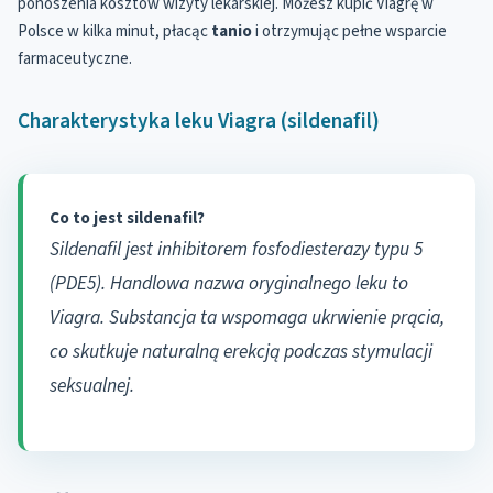
ponoszenia kosztów wizyty lekarskiej. Możesz kupić Viagrę w
Polsce w kilka minut, płacąc
tanio
i otrzymując pełne wsparcie
farmaceutyczne.
Charakterystyka leku Viagra (sildenafil)
Co to jest sildenafil?
Sildenafil jest inhibitorem fosfodiesterazy typu 5
(PDE5). Handlowa nazwa oryginalnego leku to
Viagra. Substancja ta wspomaga ukrwienie prącia,
co skutkuje naturalną erekcją podczas stymulacji
seksualnej.