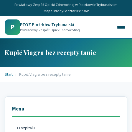
Powiatowy Zespół Opieki Zdrowotnej w Piotrkowie Trybunalskim
Mapa strony
Poczta
BIP
ePUAP
PZOZ Piotrków Trybunalski
P
Powiatowy Zespół Opieki Zdrowotnej
Kupić Viagra bez recepty tanie
Start
›
Kupić Viagra bez recepty tanie
Menu
O szpitalu