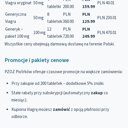
Viagra oryginał
50 mg
PLN 40.01
tabletki
200.00
159.99
Generyczna
8
PLN
PLN
50 mg
PLN 230.01
Viagra
tabletek
360.00
129.99
Generyk –
12
PLN
PLN
100 mg
PLN 470.01
pakiet 100 mg
tabletek
720.00
249.99
Wszystkie ceny obejmują darmową dostawę na terenie Polski.
Promocje i pakiety cenowe
PZOZ Piotrków oferuje czasowe promocje na większe zamówienia:
Przy zakupie od 200 tabletek – dodatkowe 5% zniżki.
Stałe rabaty przy subskrypcji (automatyczny
zakup
co
miesiąc).
Kupiona Viagrę możesz
zamówić
z opcją płatności przy
odbiorze.