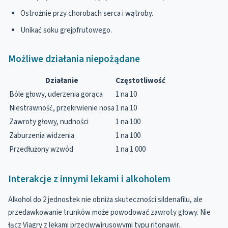
Ostrożnie przy chorobach serca i wątroby.
Unikać soku grejpfrutowego.
Możliwe działania niepożądane
Działanie
Częstotliwość
Bóle głowy, uderzenia gorąca
1 na 10
Niestrawność, przekrwienie nosa
1 na 10
Zawroty głowy, nudności
1 na 100
Zaburzenia widzenia
1 na 100
Przedłużony wzwód
1 na 1 000
Interakcje z innymi lekami i alkoholem
Alkohol do 2 jednostek nie obniża skuteczności sildenafilu, ale
przedawkowanie trunków może powodować zawroty głowy. Nie
łącz Viagry z lekami przeciwwirusowymi typu ritonawir.