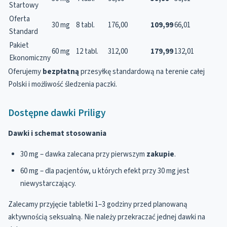
Startowy
Oferta
30 mg
8 tabl.
176,00
109,99
66,01
Standard
Pakiet
60 mg
12 tabl.
312,00
179,99
132,01
Ekonomiczny
Oferujemy
bezpłatną
przesyłkę standardową na terenie całej
Polski i możliwość śledzenia paczki.
Dostępne dawki Priligy
Dawki i schemat stosowania
30 mg – dawka zalecana przy pierwszym
zakupie
.
60 mg – dla pacjentów, u których efekt przy 30 mg jest
niewystarczający.
Zalecamy przyjęcie tabletki 1–3 godziny przed planowaną
aktywnością seksualną. Nie należy przekraczać jednej dawki na