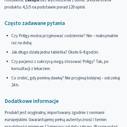
i możliwość
zakupu
bez wychodzenia z domu. Średnia ocena
produktu: 4,5/5 na podstawie ponad 120 opinii.
Często zadawane pytania
Czy Priligy można przyjmować codziennie? Nie – maksymalnie
raz na dobę.
Jak długo działa jedna tabletka? Około 6–8 godzin.
Czy pacjenci z cukrzycą mogą stosować Priligy? Tak, po
konsultacji z lekarzem.
Co zrobić, gdy pominę dawkę? Nie przyjmuj kolejnej – odczekaj
24 h.
Dodatkowe informacje
Produkt jest oryginalny, importowany zgodnie z normami
europejskimi. Gwarantujemy pełną autentyczność i termin
przydatności minimum 12 miesięcy od daty zakupu. W razie pytań