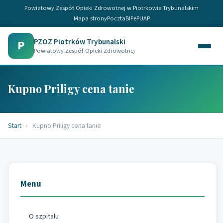
Powiatowy Zespół Opieki Zdrowotnej w Piotrkowie Trybunalskim
Mapa strony
Poczta
BIP
ePUAP
PZOZ Piotrków Trybunalski
P
Powiatowy Zespół Opieki Zdrowotnej
Kupno Priligy cena tanie
Start
›
Kupno Priligy cena tanie
Menu
O szpitalu