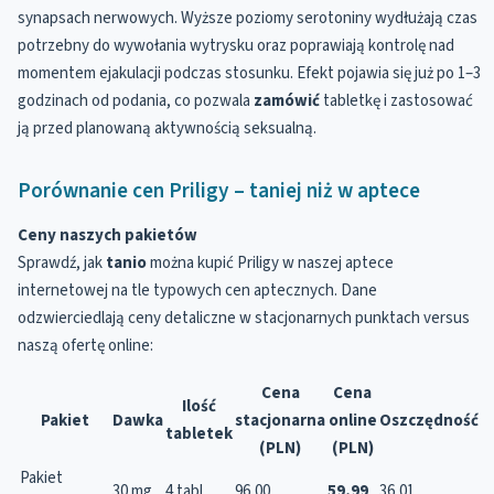
synapsach nerwowych. Wyższe poziomy serotoniny wydłużają czas
potrzebny do wywołania wytrysku oraz poprawiają kontrolę nad
momentem ejakulacji podczas stosunku. Efekt pojawia się już po 1–3
godzinach od podania, co pozwala
zamówić
tabletkę i zastosować
ją przed planowaną aktywnością seksualną.
Porównanie cen Priligy – taniej niż w aptece
Ceny naszych pakietów
Sprawdź, jak
tanio
można kupić Priligy w naszej aptece
internetowej na tle typowych cen aptecznych. Dane
odzwierciedlają ceny detaliczne w stacjonarnych punktach versus
naszą ofertę online:
Cena
Cena
Ilość
Pakiet
Dawka
stacjonarna
online
Oszczędność
tabletek
(PLN)
(PLN)
Pakiet
30 mg
4 tabl.
96,00
59,99
36,01