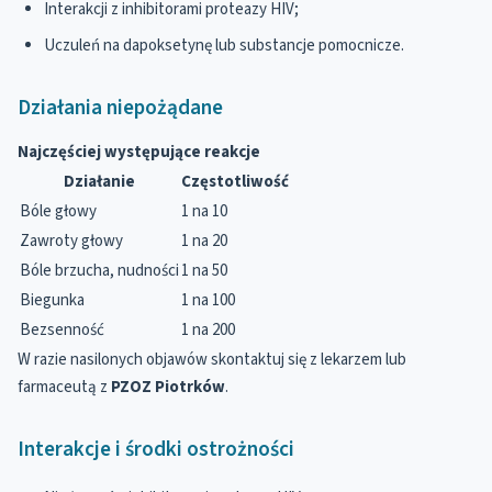
Interakcji z inhibitorami proteazy HIV;
Uczuleń na dapoksetynę lub substancje pomocnicze.
Działania niepożądane
Najczęściej występujące reakcje
Działanie
Częstotliwość
Bóle głowy
1 na 10
Zawroty głowy
1 na 20
Bóle brzucha, nudności
1 na 50
Biegunka
1 na 100
Bezsenność
1 na 200
W razie nasilonych objawów skontaktuj się z lekarzem lub
farmaceutą z
PZOZ Piotrków
.
Interakcje i środki ostrożności