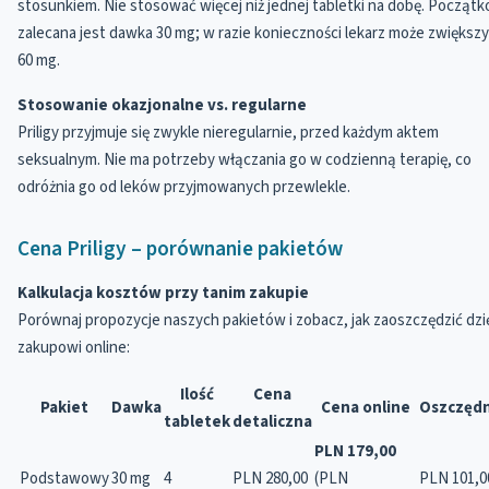
stosunkiem. Nie stosować więcej niż jednej tabletki na dobę. Począt
zalecana jest dawka 30 mg; w razie konieczności lekarz może zwiększ
60 mg.
Stosowanie okazjonalne vs. regularne
Priligy przyjmuje się zwykle nieregularnie, przed każdym aktem
seksualnym. Nie ma potrzeby włączania go w codzienną terapię, co
odróżnia go od leków przyjmowanych przewlekle.
Cena Priligy – porównanie pakietów
Kalkulacja kosztów przy tanim zakupie
Porównaj propozycje naszych pakietów i zobacz, jak zaoszczędzić dzi
zakupowi online:
Ilość
Cena
Pakiet
Dawka
Cena online
Oszczęd
tabletek
detaliczna
PLN 179,00
Podstawowy
30 mg
4
PLN 280,00
(PLN
PLN 101,0