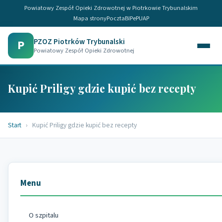
Powiatowy Zespół Opieki Zdrowotnej w Piotrkowie Trybunalskim
Mapa strony
Poczta
BIP
ePUAP
PZOZ Piotrków Trybunalski
P
Powiatowy Zespół Opieki Zdrowotnej
Kupić Priligy gdzie kupić bez recepty
Start
›
Kupić Priligy gdzie kupić bez recepty
Menu
O szpitalu