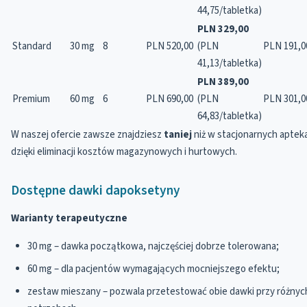
44,75/tabletka)
PLN 329,00
Standard
30 mg
8
PLN 520,00
(PLN
PLN 191,0
41,13/tabletka)
PLN 389,00
Premium
60 mg
6
PLN 690,00
(PLN
PLN 301,0
64,83/tabletka)
W naszej ofercie zawsze znajdziesz
taniej
niż w stacjonarnych aptek
dzięki eliminacji kosztów magazynowych i hurtowych.
Dostępne dawki dapoksetyny
Warianty terapeutyczne
30 mg – dawka początkowa, najczęściej dobrze tolerowana;
60 mg – dla pacjentów wymagających mocniejszego efektu;
zestaw mieszany – pozwala przetestować obie dawki przy różnyc