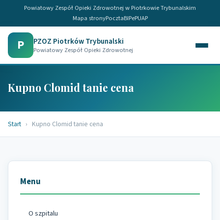
Powiatowy Zespół Opieki Zdrowotnej w Piotrkowie Trybunalskim
Mapa strony
Poczta
BIP
ePUAP
PZOZ Piotrków Trybunalski
P
Powiatowy Zespół Opieki Zdrowotnej
Kupno Clomid tanie cena
Start
›
Kupno Clomid tanie cena
Menu
O szpitalu