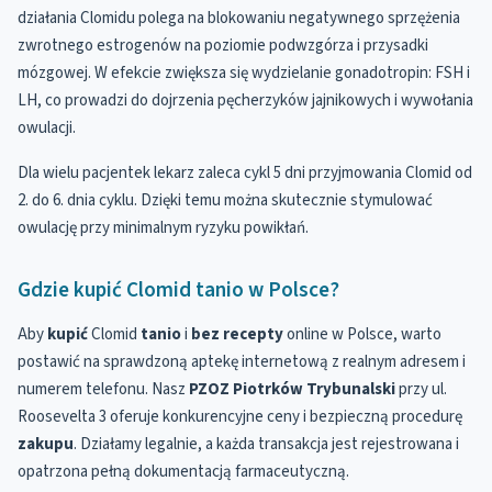
działania Clomidu polega na blokowaniu negatywnego sprzężenia
zwrotnego estrogenów na poziomie podwzgórza i przysadki
mózgowej. W efekcie zwiększa się wydzielanie gonadotropin: FSH i
LH, co prowadzi do dojrzenia pęcherzyków jajnikowych i wywołania
owulacji.
Dla wielu pacjentek lekarz zaleca cykl 5 dni przyjmowania Clomid od
2. do 6. dnia cyklu. Dzięki temu można skutecznie stymulować
owulację przy minimalnym ryzyku powikłań.
Gdzie kupić Clomid tanio w Polsce?
Aby
kupić
Clomid
tanio
i
bez recepty
online w Polsce, warto
postawić na sprawdzoną aptekę internetową z realnym adresem i
numerem telefonu. Nasz
PZOZ Piotrków Trybunalski
przy ul.
Roosevelta 3 oferuje konkurencyjne ceny i bezpieczną procedurę
zakupu
. Działamy legalnie, a każda transakcja jest rejestrowana i
opatrzona pełną dokumentacją farmaceutyczną.