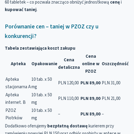
60 tabletek – co pozwala znacząco obniżyć jednostkową
cenę
i
kupować
taniej
.
Porównanie cen – taniej w PZOZ czy u
konkurencji?
Tabela zestawiająca koszt zakupu
Cena
Cena
Apteka
Opakowanie
online w
Oszczędność
detaliczna
PZOZ
Apteka
10 tab. x 50
PLN 120,00
PLN 89,00
PLN 31,00
stacjonarna A
mg
Apteka
10 tab. x 50
PLN 110,00
PLN 89,00
PLN 21,00
internet. B
mg
PZOZ
10 tab. x 50
–
PLN 89,00
–
Piotrków
mg
Dodatkowo oferujemy
bezpłatną dostawę
kurierem przy
zamówieniu powyżej PLN 150 oraz odbiór osobisty w aptece w